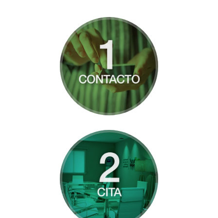
Contacto con AdHoc
Project vía email,
teléfono o web.
Más información
Concertación de cita en
un centro AdHoc Family.
Más información