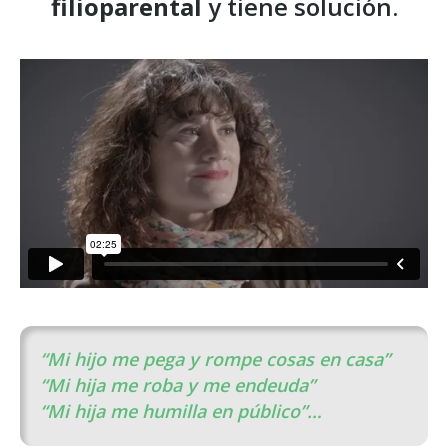
filioparental
y tiene solución.
“Mi hijo me pega y rompe cosas en casa”
“Mi hija me roba y me endeuda”
“Mi hija me humilla en público”…